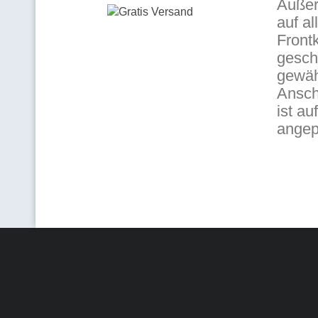
Außer
auf a
Front
gesch
gewäh
Anschn
ist a
angep