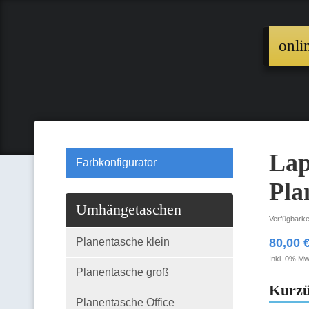
onli
Lap
Farbkonfigurator
Pla
Umhängetaschen
Verfügbarke
Planentasche klein
80,00 
Inkl. 0% Mw
Planentasche groß
Kurzü
Planentasche Office