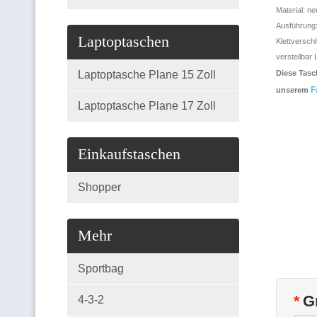
Material: n
Ausführung:
Laptoptaschen
Klettversch
verstellbar
L
Laptoptasche Plane 15 Zoll
Diese Tasc
F
unserem
Laptoptasche Plane 17 Zoll
Einkaufstaschen
Shopper
Mehr
Sportbag
*
G
4-3-2